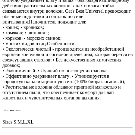
отлично удерживает влагу и запах - благодаря каппилярному
действию растительных волокон запах и влага стойко
связываются внутри волокон. Cat's Best Universal превосходит
обычные подстилки из опилок по силе
впитывания.Наполнитель подходит для:
• кошек; • кроликов;
• хомяков; • шиншилл;
• хорьков; • морских свинок;
• многих видов птиц.Особенности:
• Экологически чистый - производится из необработанной
европейской еловой и сосновой древесины, которая берётся из
свежеупавших стволов; • Без искусственных химических
добавок;
• Экономичный; • Лучший по поглощению запаха;
• Эффективно удерживает влагу; • Утилизируется в
городскую канализационную сеть (100% биоразлогаемый);
• Растительные волокна обладают приятной мягкостью и
отсутствием пыли, что обеспечивает комфорт для лап
животных и чувствительных органов дыхания;
Information:
Sizes
S,M,L,XL